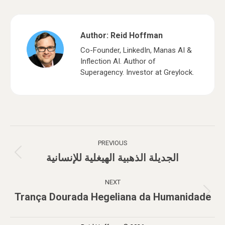
Author:
Reid Hoffman
Co-Founder, LinkedIn, Manas AI &
Inflection AI. Author of
Superagency. Investor at Greylock.
Post
PREVIOUS
navigation
الجديلة الذهبية الهيغلية للإنسانية
Previous
post:
NEXT
Trança Dourada Hegeliana da Humanidade
Next
post: